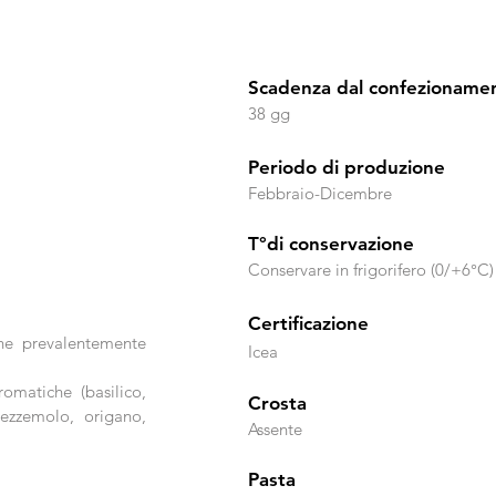
Scadenza dal confezioname
38 gg
Periodo di produzione
Febbraio-Dicembre
T°di conservazione
Conservare in frigorifero (0/+6°C)
Certificazione
ne prevalentemente
Icea
romatiche (basilico,
Crosta
rezzemolo, origano,
Assente
Pasta