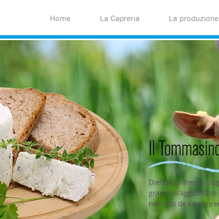
Home
La Capreria
La produzione
Il Tommasino
Dietetico, fresco, le
grazie all'aggiunta d
nell'orto de La Capre