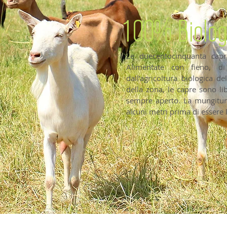
100% Biolog
Le duecentocinquanta capr
Alimentate con fieno, d
dall’agricoltura biologica d
della zona, le capre sono li
sempre aperto. La mungitura
alcuni metri prima di essere 