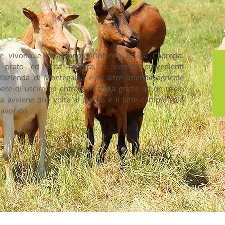
ico
e vivono e pascolano all’interno de La Capreria.
i prato ed erba medica, e cereali provenienti
ell’azienda di Montegalda e di altre aziende agricole
bere di uscire ed entrare in stalla grazie ad un uscio
 avviene due volte al giorno e il latte compie solo
lavorato.
IT