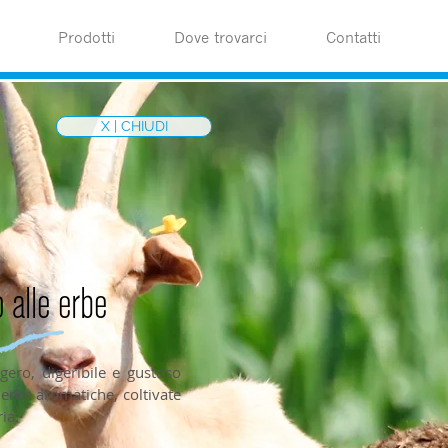
Prodotti
Dove trovarci
Contatti
X | CHIUDI
 alle erbe
ggero, digeribile e gustoso
i erbe aromatiche, coltivate
ria.