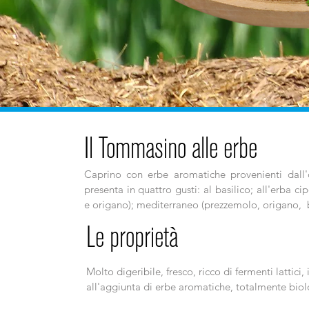
Il Tommasino alle erbe
Caprino con erbe aromatiche provenienti dall'
presenta in quattro gusti: al basilico; all'erba c
e origano); mediterraneo (prezzemolo, origano, b
Le proprietà
Molto digeribile, fresco, ricco di fermenti lattic
all'aggiunta di erbe aromatiche, totalmente biol