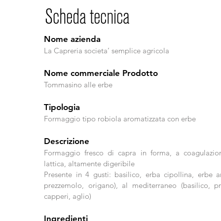
Scheda tecnica
Nome azienda
La Capreria societa’ semplice agricola
Nome commerciale Prodotto
Tommasino alle erbe
Tipologia
Formaggio tipo robiola aromatizzata con erbe
Descrizione
Formaggio fresco di capra in forma, a coagulazio
lattica, altamente digeribile
Presente in 4 gusti: basilico, erba cipollina, erbe a
prezzemolo, origano), al mediterraneo (basilico, p
capperi, aglio)
Ingredienti